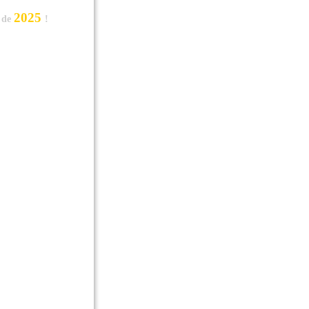
2025
x de
!