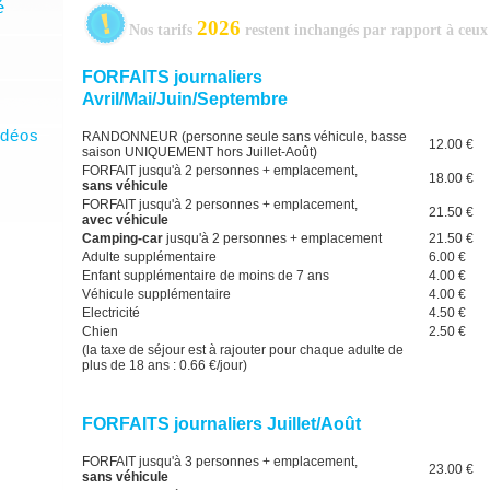
2026
Nos tarifs
restent inchangés par rapport à ceu
idéos